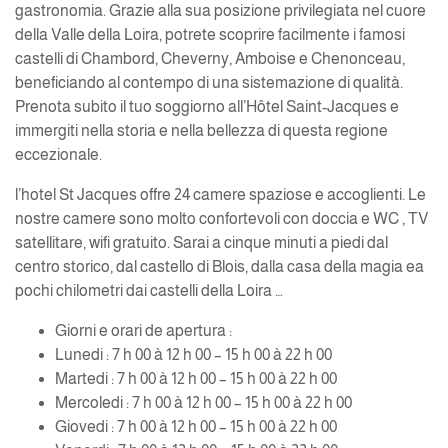
gastronomia. Grazie alla sua posizione privilegiata nel cuore
della Valle della Loira, potrete scoprire facilmente i famosi
castelli di Chambord, Cheverny, Amboise e Chenonceau,
beneficiando al contempo di una sistemazione di qualità.
Prenota subito il tuo soggiorno all’Hôtel Saint-Jacques e
immergiti nella storia e nella bellezza di questa regione
eccezionale.
l’hotel St Jacques offre 24 camere spaziose e accoglienti. Le
nostre camere sono molto confortevoli con doccia e WC , TV
satellitare, wifi gratuito. Sarai a cinque minuti a piedi dal
centro storico, dal castello di Blois, dalla casa della magia ea
pochi chilometri dai castelli della Loira …
Giorni e orari de apertura :
Lunedi : 7 h 00 à 12 h 00 – 15 h 00 à 22 h 00
Martedi : 7 h 00 à 12 h 00 – 15 h 00 à 22 h 00
Mercoledi : 7 h 00 à 12 h 00 – 15 h 00 à 22 h 00
Giovedi : 7 h 00 à 12 h 00 – 15 h 00 à 22 h 00