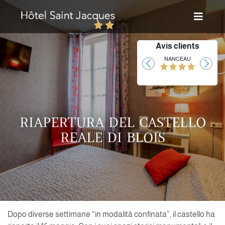
Avis clients
Laurent
NANCEAU
RIAPERTURA DEL CASTELLO
REALE DI BLOIS
Dopo diverse settimane “in modalità confinata”, il castello ha