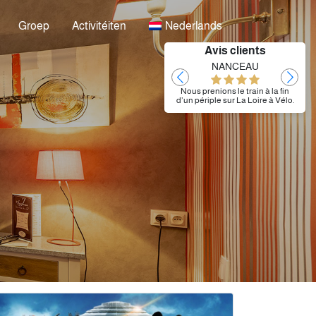
Groep
Activitéiten
Nederlands
Avis clients
Laurent
NANCEAU
Très bien
Nous prenions le train à la fin
d’un périple sur La Loire à Vélo.
Nous avons pu nous installer
dès notre arrivée dès 12h30 et
garer nos vélos. Nous avons
dîné au restaurant L’Atelier.
L’hôtel étant situé en face de la
gare, nous avons pu prendre
notre train matinal sans
problème.