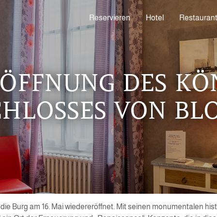
Reservieren
Hotel
Restauran
ÖFFNUNG DES KÖ
CHLOSSES VON BLO
ie Burg am 16. Mai wiedereröffnet. Mit seinen monumentalen hi