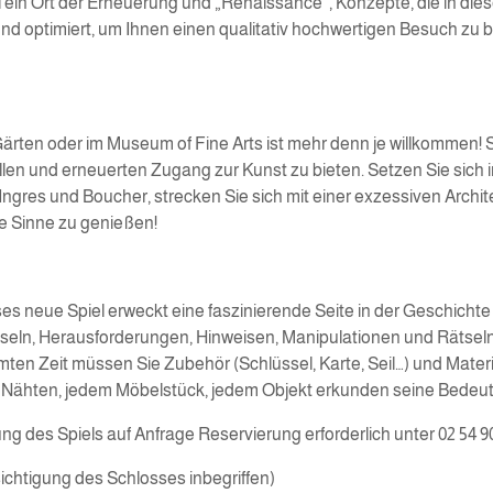
n Ort der Erneuerung und „Renaissance“, Konzepte, die in diese
optimiert, um Ihnen einen qualitativ hochwertigen Besuch zu bi
Gärten oder im Museum of Fine Arts ist mehr denn je willkommen! 
ellen und erneuerten Zugang zur Kunst zu bieten. Setzen Sie sich 
gres und Boucher, strecken Sie sich mit einer exzessiven Archit
le Sinne zu genießen!
ses neue Spiel erweckt eine faszinierende Seite in der Geschichte
ätseln, Herausforderungen, Hinweisen, Manipulationen und Rätsel
mten Zeit müssen Sie Zubehör (Schlüssel, Karte, Seil…) und Materi
inen Nähten, jedem Möbelstück, jedem Objekt erkunden seine Bede
ung des Spiels auf Anfrage Reservierung erforderlich unter 02 54 9
chtigung des Schlosses inbegriffen)