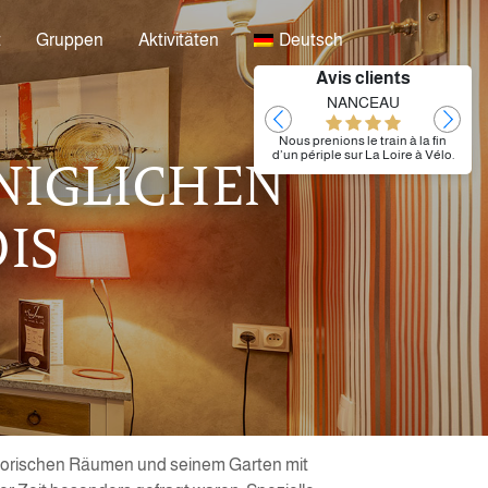
t
Gruppen
Aktivitäten
Deutsch
Avis clients
Laurent
NANCEAU
Très bien
Nous prenions le train à la fin
d’un périple sur La Loire à Vélo.
NIGLICHEN
Nous avons pu nous installer
dès notre arrivée dès 12h30 et
garer nos vélos. Nous avons
dîné au restaurant L’Atelier.
IS
L’hôtel étant situé en face de la
gare, nous avons pu prendre
notre train matinal sans
problème.
storischen Räumen und seinem Garten mit