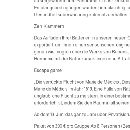
außergewöhnlichem Panorama ist das Denkmal ei
Empfangsbedingungen wurden berücksichtigt und 
Gesundheitsüberwachung aufrechtzuerhalten.
Zen-Klammern
Das Aufladen Ihrer Batterien in unseren neuen 
exportiert, um Ihnen einen sensorischen, origin
genau wie möglich über die Werke von Rubens, In
Harmonie mit der Natur zurück: eine neue Art, al
Escape game
„Die verrückte Flucht von Marie de Médicis „Die
Marie de Médicis im Jahr 1619. Eine Fülle von R
unglaubliche Flucht zu meistern. In einer bestim
erforderlich ist, indem Sie den Raum in all se
Ab dem 13. Juni das ganze Jahr über: Privatisier
Paket von 300 € pro Gruppe Ab 8 Personen (Besi