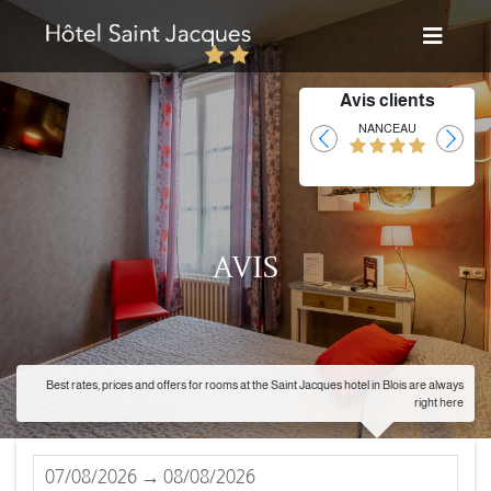
Avis clients
Laurent
NANCEAU
AVIS
Best rates, prices and offers for rooms at the Saint Jacques hotel in Blois are always
right here