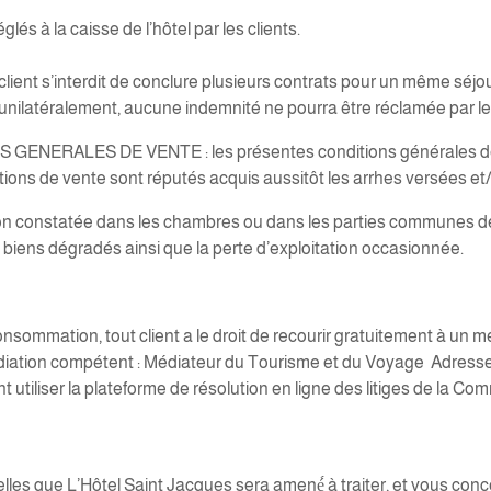
és à la caisse de l’hôtel par les clients.
nt s’interdit de conclure plusieurs contrats pour un même séjo
at unilatéralement, aucune indemnité ne pourra être réclamée par le 
NERALES DE VENTE : les présentes conditions générales de v
tions de vente sont réputés acquis aussitôt les arrhes versées et/
constatée dans les chambres ou dans les parties communes de l’
biens dégradés ainsi que la perte d’exploitation occasionnée.
onsommation, tout client a le droit de recourir gratuitement à un
édiation compétent : Médiateur du Tourisme et du Voyage Adresse
tiliser la plateforme de résolution en ligne des litiges de la C
es que L’Hôtel Saint Jacques sera amené́ à traiter, et vous con