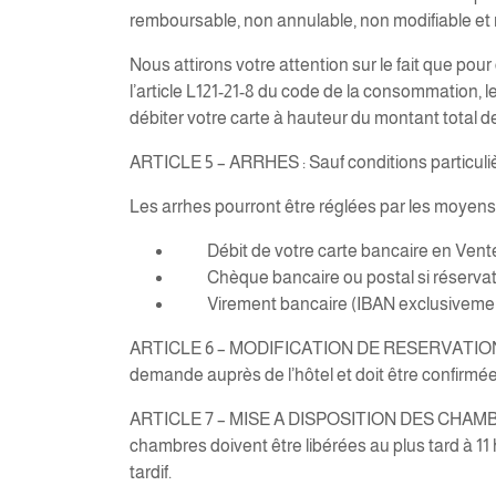
remboursable, non annulable, non modifiable et n
Nous attirons votre attention sur le fait que pou
l’article L121-21-8 du code de la consommation, le 
débiter votre carte à hauteur du montant total de
ARTICLE 5 – ARRHES : Sauf conditions particulièr
Les arrhes pourront être réglées par les moyens 
Débit de votre carte bancaire en Vente
Chèque bancaire ou postal si réservatio
Virement bancaire (IBAN exclusivemen
ARTICLE 6 – MODIFICATION DE RESERVATION: tout
demande auprès de l’hôtel et doit être confirmée p
ARTICLE 7 – MISE A DISPOSITION DES CHAMBRES : L
chambres doivent être libérées au plus tard à 11
tardif.