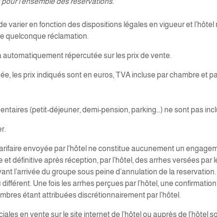
s pour l’ensemble des réservations.
de varier en fonction des dispositions légales en vigueur et l’hôt
’une quelconque réclamation.
ra automatiquement répercutée sur les prix de vente.
hée, les prix indiqués sont en euros, TVA incluse par chambre et 
ntaires (petit-déjeuner, demi-pension, parking…) ne sont pas inclu
r.
tarifaire envoyée par l’hôtel ne constitue aucunement un engageme
 définitive après réception, par l’hôtel, des arrhes versées par le
avant l’arrivée du groupe sous peine d’annulation de la reservatio
 différent. Une fois les arrhes perçues par l’hôtel, une confirmat
mbres étant attribuées discrétionnairement par l’hôtel.
ciales en vente sur le site internet de l’hôtel ou auprès de l’hôtel