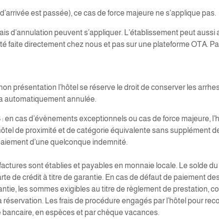
d’arrivée est passée), ce cas de force majeure ne s’applique pas.
ais d’annulation peuvent s’appliquer. L’établissement peut aussi 
 été faite directement chez nous et pas sur une plateforme OTA. P
résentation l’hôtel se réserve le droit de conserver les arrhes 
era automatiquement annulée.
s d’évènements exceptionnels ou cas de force majeure, l’hôtel 
ôtel de proximité et de catégorie équivalente sans supplément de pr
n paiement d’une quelconque indemnité.
es sont établies et payables en monnaie locale. Le solde du séjou
rte de crédit à titre de garantie. En cas de défaut de paiement des e
ntie, les sommes exigibles au titre de règlement de prestation, conf
 la réservation. Les frais de procédure engagés par l’hôtel pour rec
e bancaire, en espèces et par chèque vacances.