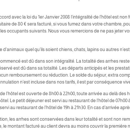
ccord avec la loi du 1er Janvier 2008 l’intégralité de l’hôtel est non
taire de 80 € sera facturé, si vous fumez dans votre chambre, pou
ur les occupants suivants. Nous vous remercions de ne pas jeter v
animaux quel qu’ils soient chiens, chats, lapins ou autres n’est 
commencé est dû dans son intégralité. La totalité des arrhes reste
éservé est dû dans sa totalité. Les départs anticipés et les prest
cun remboursement ou réduction. Le solde du séjour, extra compris
annulation n’est incluse dans nos tarifs, il est par conséquence
 de l’hôtel est ouverte de 8h00 à 22h00, toute arrivée au delà de
el. Le petit déjeuner est servi au restaurant de l’hôtel de 07h00 
 servi au restaurant de l’hôtel de 19h à 21h30. En cas d’arrivée aprè
tion, les arrhes sont conservées dans leur totalité et sont non r
e, le montant facturé au client devra au moins couvrir la première n