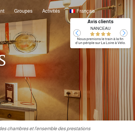
nt
Groupes
Activités
Français
Avis clients
Laurent
NANCEAU
Très bien
Nous prenions le train à la fin
d’un périple sur La Loire à Vélo.
Nous avons pu nous installer
dès notre arrivée dès 12h30 et
S
garer nos vélos. Nous avons
dîné au restaurant L’Atelier.
L’hôtel étant situé en face de la
gare, nous avons pu prendre
notre train matinal sans
problème.
n des chambres et l’ensemble des prestations