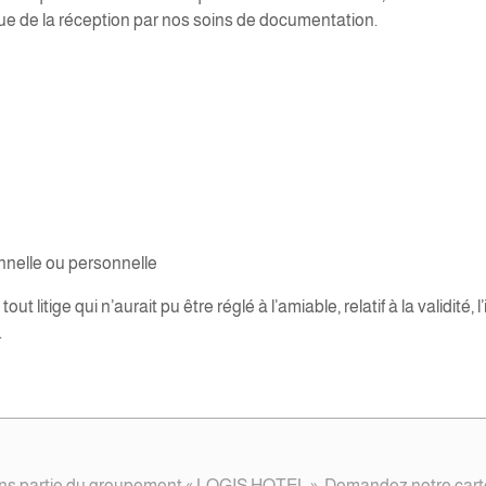
vue de la réception par nos soins de documentation.
nelle ou personnelle
ige qui n’aurait pu être réglé à l’amiable, relatif à la validité, l’
.
ns partie du groupement « LOGIS HOTEL ». Demandez notre carte 