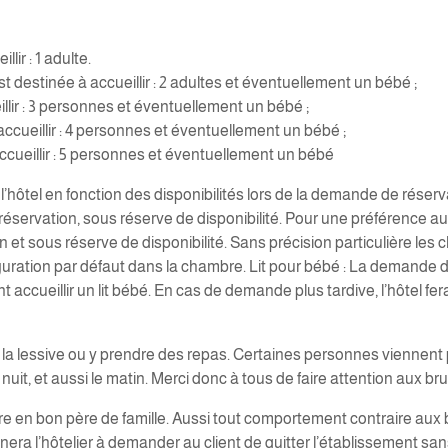
ir : 1 adulte.
stinée à accueillir : 2 adultes et éventuellement un bébé ;
lir : 3 personnes et éventuellement un bébé ;
ueillir : 4 personnes et éventuellement un bébé ;
ueillir : 5 personnes et éventuellement un bébé
’hôtel en fonction des disponibilités lors de la demande de réser
éservation, sous réserve de disponibilité. Pour une préférence au ni
et sous réserve de disponibilité. Sans précision particulière les 
figuration par défaut dans la chambre. Lit pour bébé : La demande d
accueillir un lit bébé. En cas de demande plus tardive, l’hôtel fer
e la lessive ou y prendre des repas. Certaines personnes viennent
 nuit, et aussi le matin. Merci donc à tous de faire attention aux brui
bre en bon père de famille. Aussi tout comportement contraire aux 
 l’hôtelier à demander au client de quitter l’établissement sa