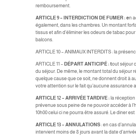
remboursement.
ARTICLE 9 – INTERDICTION DE FUMER : e
n a
également, dans les chambres. Un montant forfai
tissus et afin d’éliminer les odeurs de tabac po
balcons.
ARTICLE 10 – ANIMAUX INTERDITS : la présence d’
ARTICLE 11 –
DÉPART ANTICIPÉ : t
out séjour 
du séjour. De même, le montant total du séjour r
quelque cause que ce soit, ne donnent droit à au
votre attention sur le fait qu’aucune assurance 
ARTICLE 12 – ARRIVÉE TARDIVE :
la réception
prévenue sous peine de ne pouvoir accéder à l’hôt
10h00 celui ci ne pourra être assuré. Le diner est
ARTICLE 13 – ANNULATIONS
: en cas d’annula
intervient moins de 8 jours avant la date d’arrivé